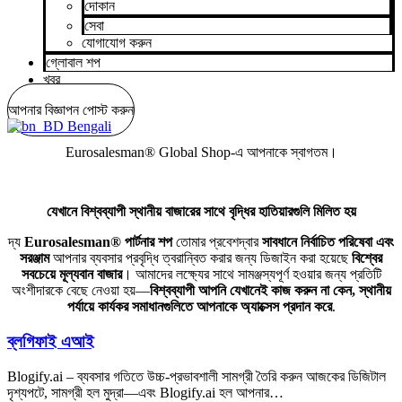
দোকান
সেবা
যোগাযোগ করুন
গ্লোবাল শপ
খবর
আপনার বিজ্ঞাপন পোস্ট করুন
Bengali
Eurosalesman® Global Shop-এ আপনাকে স্বাগতম।
যেখানে বিশ্বব্যাপী স্থানীয় বাজারের সাথে বৃদ্ধির হাতিয়ারগুলি মিলিত হয়
দ্য
Eurosalesman® পার্টনার শপ
তোমার প্রবেশদ্বার
সাবধানে নির্বাচিত পরিষেবা এবং
সরঞ্জাম
আপনার ব্যবসার প্রবৃদ্ধি ত্বরান্বিত করার জন্য ডিজাইন করা হয়েছে
বিশ্বের
সবচেয়ে মূল্যবান বাজার
। আমাদের লক্ষ্যের সাথে সামঞ্জস্যপূর্ণ হওয়ার জন্য প্রতিটি
অংশীদারকে বেছে নেওয়া হয়—
বিশ্বব্যাপী আপনি যেখানেই কাজ করুন না কেন, স্থানীয়
পর্যায়ে কার্যকর সমাধানগুলিতে আপনাকে অ্যাক্সেস প্রদান করে
.
ব্লগিফাই এআই
Blogify.ai – ব্যবসার গতিতে উচ্চ-প্রভাবশালী সামগ্রী তৈরি করুন আজকের ডিজিটাল
দৃশ্যপটে, সামগ্রী হল মুদ্রা—এবং Blogify.ai হল আপনার…